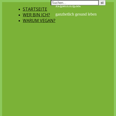
veganring.de
STARTSEITE
WER BIN ICH?
ganzhetlich gesund leben
WARUM VEGAN?