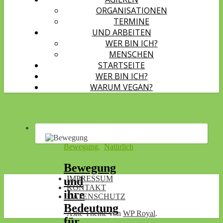
ORGANISATIONEN
TERMINE
UND ARBEITEN
WER BIN ICH?
MENSCHEN
STARTSEITE
WER BIN ICH?
WARUM VEGAN?
Bewegung
,
Natürlich
Bewegung
IMPRESSUM
und
KONTAKT
ihre
DATENSCHUTZ
Bedeutung
Ashe Theme von
WP Royal
.
für