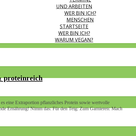
UND ARBEITEN
WER BIN ICH?
MENSCHEN
STARTSEITE
WER BIN ICH?
WARUM VEGAN?
& proteinreich
gesunde Ernährung! Nimm das: Für den Teig: Zum Garnieren: Mach