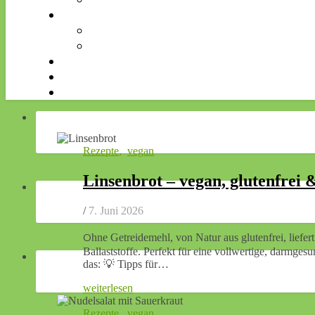
Rezepte
,
vegan
Linsenbrot – vegan, glutenfrei 
/
7. Juni 2026
Ohne Getreidemehl, von Natur aus glutenfrei, liefert es eine Extraportion pflanzliches Protein sowie wertvolle
Ballaststoffe. Perfekt für eine vollwertige, darm
das: 💡 Tipps für…
weiterlesen
Rezepte
,
vegan