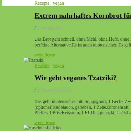
Rezepte
,
vegan
Extrem nahrhaftes Kornbrot für
/
2. Januar 2021
Das Brot geht schnell, ohne Mehl, ohne Hefe, ohne Backpulver. Getreide vertrage ich nicht gut.Daher ist das eine
perfekte Alternative.Es ist auch idiotensicher. Es 
weiterlesen
Rezepte
,
vegan
Wie geht veganes Tzatziki?
/
8. Dezember 2020
Das geht idiotensicher mit: Sojajoghurt, 1 BecherZwiebel, 1 StückGewürzgurken, 3-4 StückSalatgurke, 1 halbe
(optional)Knoblauch, gerieben, 1 ZeheZitronensaft,
Pfeffer, 1 PriseReissirup, 1 ELDill, gehackt, 1-2 E
weiterlesen