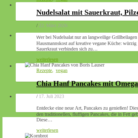
Nudelsalat mit Sauerkraut, Pil
/
22. März 2026
Wer bei Nudelsalat nur an langweilige Grillbeilagen denkt soll unbedingt dieses Gericht probieren. Hier trifft herzhafte
Hausmannskost auf kreative vegane Küche: würzig g
Sauerkraut verbinden sich zu…
weiterlesen
Rezepte
,
vegan
Chia Hanf Pancakes mit Omeg
/
17. Juli 2023
Entdecke eine neue Art, Pancakes zu genießen! Diese Rohkost-Variante von Boris Lauser hat nur die runde Form mit
den traditionellen, fluffigen Pancakes, die in Fett
Diese…
weiterlesen