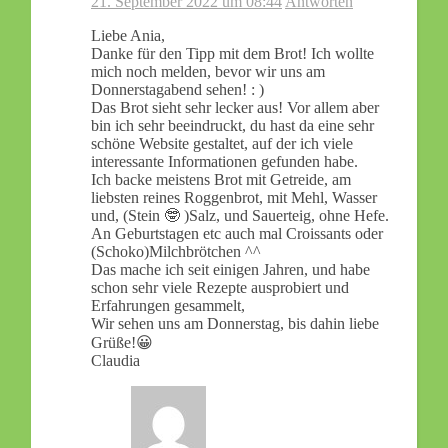
21. September 2022 um 08:44
Antworten
Liebe Ania,
Danke für den Tipp mit dem Brot! Ich wollte
mich noch melden, bevor wir uns am
Donnerstagabend sehen! : )
Das Brot sieht sehr lecker aus! Vor allem aber
bin ich sehr beeindruckt, du hast da eine sehr
schöne Website gestaltet, auf der ich viele
interessante Informationen gefunden habe.
Ich backe meistens Brot mit Getreide, am
liebsten reines Roggenbrot, mit Mehl, Wasser
und, (Stein 🤓 )Salz, und Sauerteig, ohne Hefe.
An Geburtstagen etc auch mal Croissants oder
(Schoko)Milchbrötchen ^^
Das mache ich seit einigen Jahren, und habe
schon sehr viele Rezepte ausprobiert und
Erfahrungen gesammelt,
Wir sehen uns am Donnerstag, bis dahin liebe
Grüße!😀
Claudia