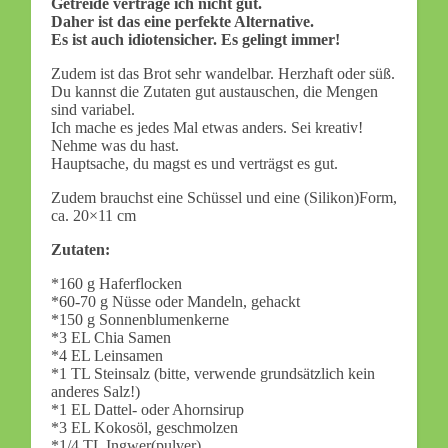
Getreide vertrage ich nicht gut.
Daher ist das eine perfekte Alternative.
Es ist auch idiotensicher. Es gelingt immer!
Zudem ist das Brot sehr wandelbar. Herzhaft oder süß.
Du kannst die Zutaten gut austauschen, die Mengen
sind variabel.
Ich mache es jedes Mal etwas anders. Sei kreativ!
Nehme was du hast.
Hauptsache, du magst es und verträgst es gut.
Zudem brauchst eine Schüssel und eine (Silikon)Form,
ca. 20×11 cm
Zutaten:
*160 g Haferflocken
*60-70 g Nüsse oder Mandeln, gehackt
*150 g Sonnenblumenkerne
*3 EL Chia Samen
*4 EL Leinsamen
*1 TL Steinsalz (bitte, verwende grundsätzlich kein
anderes Salz!)
*1 EL Dattel- oder Ahornsirup
*3 EL Kokosöl, geschmolzen
*1/4 TL Ingwer(pulver)