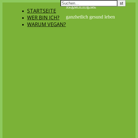
veganring.de
STARTSEITE
WER BIN ICH?
ganzhetlich gesund leben
WARUM VEGAN?