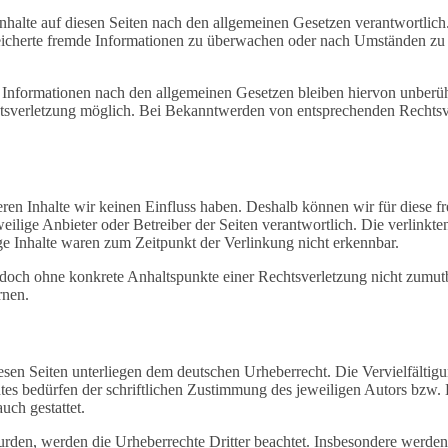
nhalte auf diesen Seiten nach den allgemeinen Gesetzen verantwortlich
speicherte fremde Informationen zu überwachen oder nach Umständen zu f
Informationen nach den allgemeinen Gesetzen bleiben hiervon unberühr
htsverletzung möglich. Bei Bekanntwerden von entsprechenden Rechtsv
deren Inhalte wir keinen Einfluss haben. Deshalb können wir für diese
jeweilige Anbieter oder Betreiber der Seiten verantwortlich. Die verlink
e Inhalte waren zum Zeitpunkt der Verlinkung nicht erkennbar.
t jedoch ohne konkrete Anhaltspunkte einer Rechtsverletzung nicht zum
rnen.
diesen Seiten unterliegen dem deutschen Urheberrecht. Die Vervielfältig
tes bedürfen der schriftlichen Zustimmung des jeweiligen Autors bzw.
uch gestattet.
wurden, werden die Urheberrechte Dritter beachtet. Insbesondere werden 