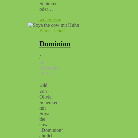
Schinken
oder…
weiterlesen
Filme
,
leben
Dominion
/
30.
November
2020
Bild
von
Olivia
Schenker
mit
Soya
the
cow
„Dominion“,
ähnlich