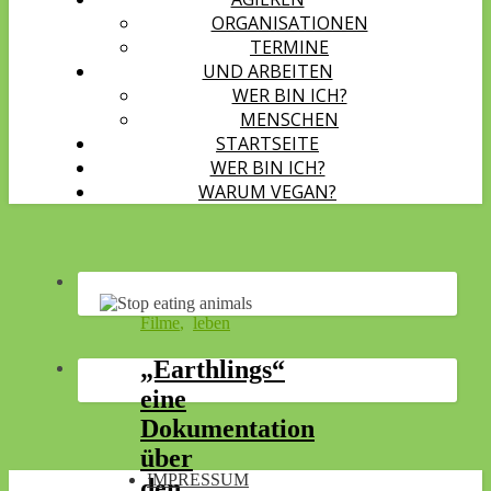
ORGANISATIONEN
TERMINE
UND ARBEITEN
WER BIN ICH?
MENSCHEN
STARTSEITE
WER BIN ICH?
WARUM VEGAN?
Filme
,
leben
„Earthlings“
eine
Dokumentation
über
IMPRESSUM
den