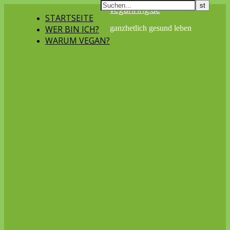
veganring.de
STARTSEITE
WER BIN ICH?
ganzhetlich gesund leben
WARUM VEGAN?