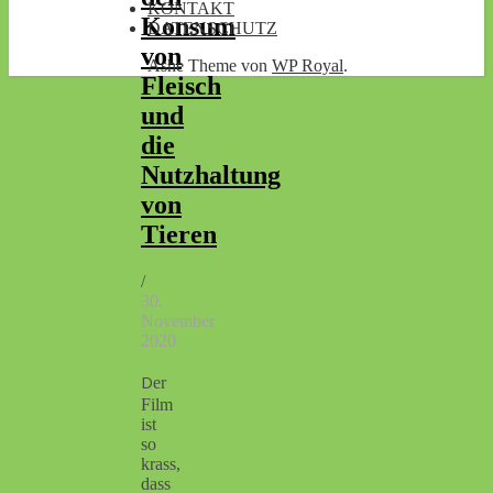
KONTAKT
Konsum
DATENSCHUTZ
von
Ashe Theme von
WP Royal
.
Fleisch
und
die
Nutzhaltung
von
Tieren
/
30.
November
2020
Der
Film
ist
so
krass,
dass