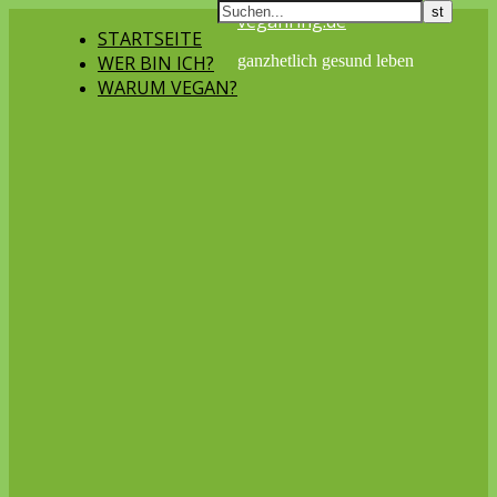
veganring.de
STARTSEITE
WER BIN ICH?
ganzhetlich gesund leben
WARUM VEGAN?