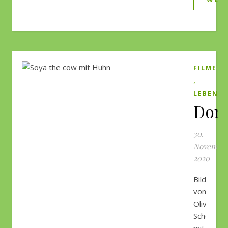
FILME
,
LEBEN
Dom
30.
Novembe
2020
Bild
von
Olivia
Schenker