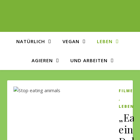
NATÜRLICH
VEGAN
LEBEN
AGIEREN
UND ARBEITEN
FILME
,
LEBEN
„Ear
eine