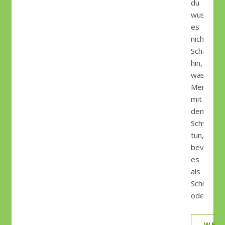
du
wusstest
es
nicht!
Schau
hin,
was
Mensche
mit
dem
Schwein
tun,
bevor
es
als
Schinken
oder…
WEIT