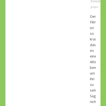
Novembe
2020
Der
Film
ist
so
krass,
dass
es
eine
Altersbes
benötigt
um
ihn
zu
sehen.
Sage
nicht,