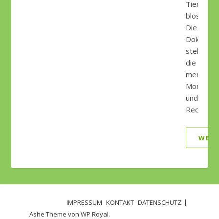
Tierhaltu
bloss.
Die
Dokument
stellt
die
menschlic
Moral
und
Recht…
WEIT
IMPRESSUM
KONTAKT
DATENSCHUTZ
Ashe Theme von
WP Royal
.