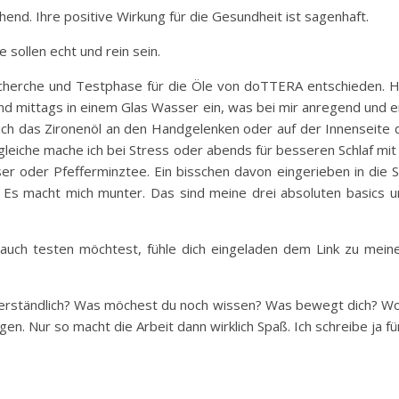
end. Ihre positive Wirkung für die Gesundheit ist sagenhaft.
e sollen echt und rein sein.
echerche und Testphase für die Öle von doTTERA entschieden. Hi
d mittags in einem Glas Wasser ein, was bei mir anregend und en
 ich das Zironenöl an den Handgelenken oder auf der Innenseite
gleiche mache ich bei Stress oder abends für besseren Schlaf m
 oder Pfefferminztee. Ein bisschen davon eingerieben in die Sc
Es macht mich munter. Das sind meine drei absoluten basics un
auch testen möchtest, fühle dich eingeladen dem Link zu mei
erständlich? Was möchest du noch wissen? Was bewegt dich? Womit
en. Nur so macht die Arbeit dann wirklich Spaß. Ich schreibe ja für