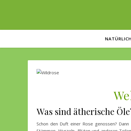
NATÜRLIC
Wel
Was sind ätherische Öle
Schon den Duft einer Rose genossen? Dann hast du die aromatischen Eigenschaften ätherischer Öle erlebt. Sie kommen natürlich in den Samen, Rinden,
Stämmen, Wurzeln, Blüten und anderen Teilen 