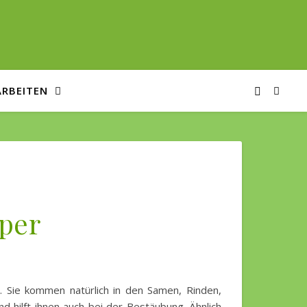
ARBEITEN
rper
 hilft ihnen auch bei der Bestäubung. Ähnlich