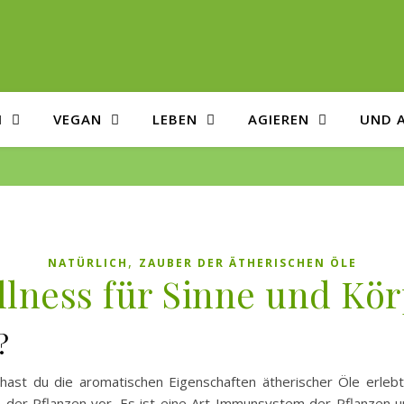
H
VEGAN
LEBEN
AGIEREN
UND 
,
NATÜRLICH
ZAUBER DER ÄTHERISCHEN ÖLE
lness für Sinne und Kö
?
der Pflanzen vor. Es ist eine Art Immunsystem der Pflanzen und