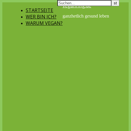
veganring.de
STARTSEITE
WER BIN ICH?
ganzhetlich gesund leben
WARUM VEGAN?