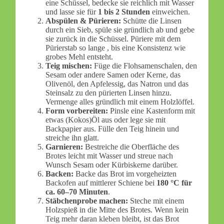
eine Schüssel, bedecke sie reichlich mit Wasser
und lasse sie für
1 bis 2 Stunden
einweichen.
Abspülen & Pürieren:
Schütte die Linsen
durch ein Sieb, spüle sie gründlich ab und gebe
sie zurück in die Schüssel. Püriere mit dem
Pürierstab so lange , bis eine Konsistenz wie
grobes Mehl entsteht.
Teig mischen:
Füge die Flohsamenschalen, den
Sesam oder andere Samen oder Kerne, das
Olivenöl, den Apfelessig, das Natron und das
Steinsalz zu den pürierten Linsen hinzu.
Vermenge alles gründlich mit einem Holzlöffel.
Form vorbereiten:
Pinsle eine Kastenform mit
etwas (Kokos)Öl aus oder lege sie mit
Backpapier aus. Fülle den Teig hinein und
streiche ihn glatt.
Garnieren:
Bestreiche die Oberfläche des
Brotes leicht mit Wasser und streue nach
Wunsch Sesam oder Kürbiskerne darüber.
Backen:
Backe das Brot im vorgeheizten
Backofen auf mittlerer Schiene bei
180 °C für
ca. 60–70 Minuten
.
Stäbchenprobe machen:
Steche mit einem
Holzspieß in die Mitte des Brotes. Wenn kein
Teig mehr daran kleben bleibt, ist das Brot