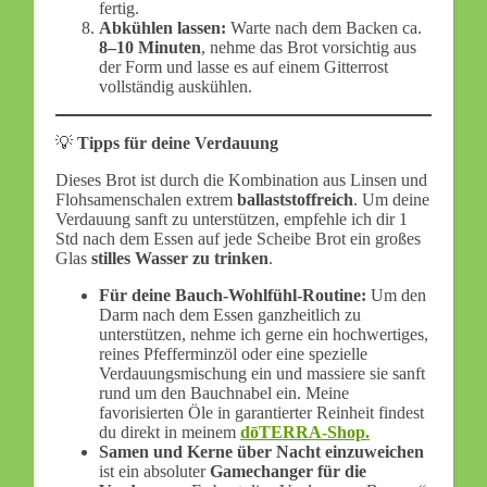
fertig.
Abkühlen lassen:
Warte nach dem Backen ca.
8–10 Minuten
, nehme das Brot vorsichtig aus
der Form und lasse es auf einem Gitterrost
vollständig auskühlen.
💡
Tipps für deine Verdauung
Dieses Brot ist durch die Kombination aus Linsen und
Flohsamenschalen extrem
ballaststoffreich
. Um deine
Verdauung sanft zu unterstützen, empfehle ich dir 1
Std nach dem Essen auf jede Scheibe Brot ein großes
Glas
stilles Wasser zu trinken
.
Für deine Bauch-Wohlfühl-Routine:
Um den
Darm nach dem Essen ganzheitlich zu
unterstützen, nehme ich gerne ein hochwertiges,
reines Pfefferminzöl oder eine spezielle
Verdauungsmischung ein und massiere sie sanft
rund um den Bauchnabel ein. Meine
favorisierten Öle in garantierter Reinheit findest
du direkt in meinem
dōTERRA-Shop.
Samen und Kerne über Nacht einzuweichen
ist ein absoluter
Gamechanger für die